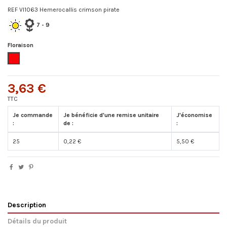
REF VI1063 Hemerocallis crimson pirate
7 - 9
Floraison
Rouge
3,63 €
TTC
Je commande
Je bénéficie d'une remise unitaire
J'économise
:
de :
:
25
0,22 €
5,50 €
Description
Détails du produit