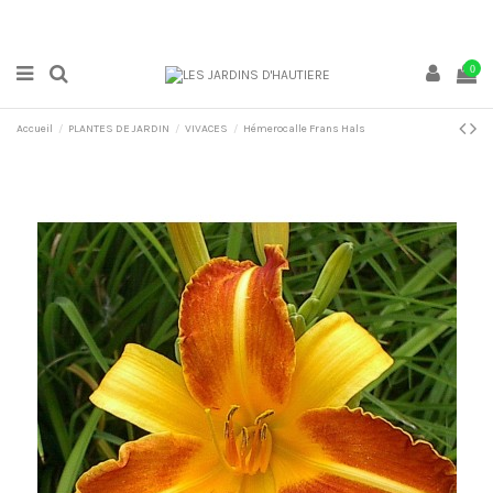
0
Accueil
PLANTES DE JARDIN
VIVACES
Hémerocalle Frans Hals