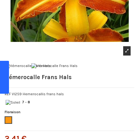
Hémerocalle Frans Hals
REF VI259 Hemerocallis frans hals
7 - 8
Floraison
Orange
3,41 €