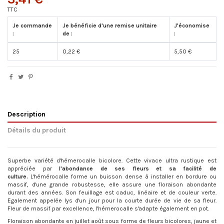
TTC
Je commande
Je bénéficie d'une remise unitaire
J'économise
:
de :
:
25
0,22 €
5,50 €
Description
Détails du produit
Superbe variété d'hémerocalle bicolore. Cette vivace ultra rustique est
appréciée par
l'abondance de ses fleurs et sa facilité de
culture.
L'hémérocalle forme un buisson dense à installer en bordure ou
massif, d'une grande robustesse, elle assure une floraison abondante
durant des années. Son feuillage est caduc, linéaire et de couleur verte.
Egalement appelée lys d'un jour pour la courte durée de vie de sa fleur.
Fleur de massif par excellence, l'hémerocalle s'adapte également en pot.
Floraison abondante en juillet août sous forme de fleurs bicolores, jaune et