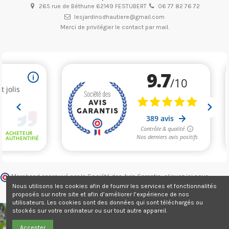
265 rue de Béthune 62149 FESTUBERT
06 77 82 76 72
lesjardinsdhautiere@gmail.com
Merci de privilégier le contact par mail.
Marchand approuvé par la Société des Avis Garantis,
cliquez ici pour
vérifier
.
Nous utilisons les cookies afin de fournir les services et fonctionnalités
proposés sur notre site et afin d’améliorer l’expérience de nos
utilisateurs. Les cookies sont des données qui sont téléchargés ou
stockés sur votre ordinateur ou sur tout autre appareil.
Accepter