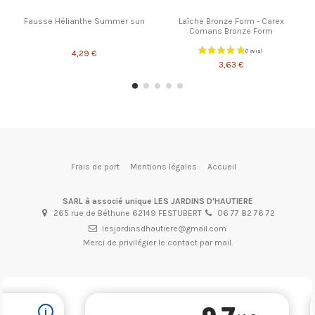
Fausse Hélianthe Summer sun
Laîche Bronze Form - Carex
Comans Bronze Form
4,29 €
3,63 €
Frais de port
Mentions légales
Accueil
SARL à associé unique LES JARDINS D'HAUTIERE
265 rue de Béthune 62149 FESTUBERT
06 77 82 76 72
lesjardinsdhautiere@gmail.com
Merci de privilégier le contact par mail.