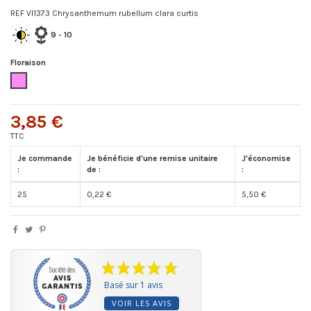
REF VI1373 Chrysanthemum rubellum clara curtis
9
- 10
Floraison
Rose
3,85 €
TTC
Je commande
Je bénéficie d'une remise unitaire
J'économise
:
de :
:
25
0,22 €
5,50 €
Basé sur 1 avis
VOIR LES AVIS