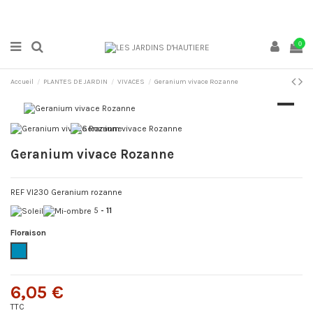
0
Accueil
PLANTES DE JARDIN
VIVACES
Geranium vivace Rozanne
Geranium vivace Rozanne
REF VI230 Geranium rozanne
5
- 11
Floraison
Bleu
6,05 €
TTC