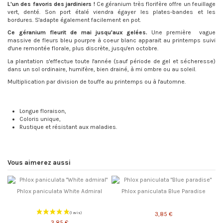
L'un des favoris des jardiniers !
Ce géranium très florifère offre un feuillage
vert, denté. Son port étalé viendra égayer les plates-bandes et les
bordures. S'adapte également facilement en pot.
Ce géranium fleurit de mai jusqu'aux gelées.
Une première vague
massive de fleurs bleu pourpre à coeur blanc apparait au printemps suivi
d'une remontée florale, plus discrète, jusqu'en octobre.
La plantation s'effectue toute l'année (sauf période de gel et sécheresse)
dans un sol ordinaire, humifère, bien drainé, à mi ombre ou au soleil.
Multiplication par division de touffe au printemps ou à l'automne.
Longue floraison,
Coloris unique,
Rustique et résistant aux maladies.
Vous aimerez aussi
Phlox paniculata White Admiral
Phlox paniculata Blue Paradise
3,85 €
3,85 €