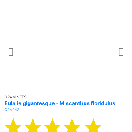
GRAMINEES
V
Eulalie gigantesque - Miscanthus floridulus
P
GRA043
VI
3
RE