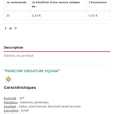
Je commande
Je bénéficie d'une remise unitaire
J'économise
:
de :
:
25
0,22 €
5,50 €
Description
Détails du produit
"PANICUM VIRGATUM SQUAW"
Caractéristiques
Rusticité
: -20°
Plantation
: Automne, printemps
Feuillage
: Caduc, port herissé, bleu/vert virant au brun
Exposition
: Soleil