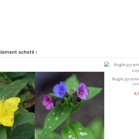
alement acheté :
Bugle pyramid
cri
3,1