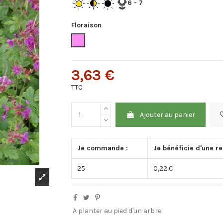
6 - 7
Floraison
Rose
3,63 €
TTC
Ajouter au panier
Je commande :
Je bénéficie d'une re
25
0,22 €
A planter au pied d'un arbre