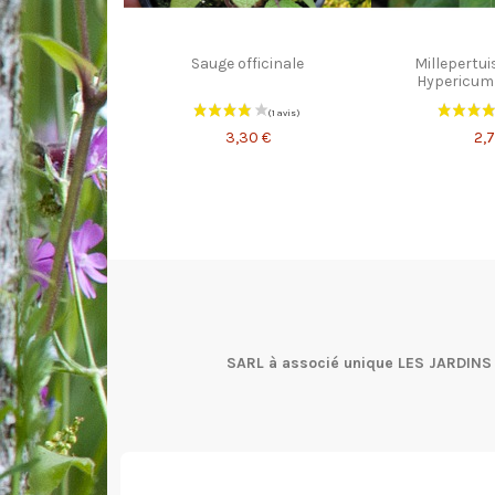
Sauge officinale
Millepertui
Hypericum
3,30 €
2,7
SARL à associé unique LES JARDINS