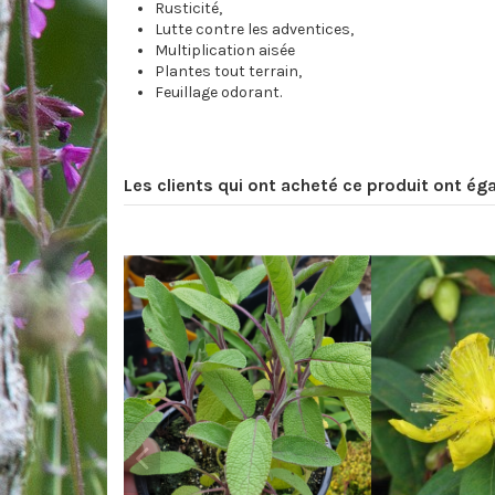
Rusticité,
Lutte contre les adventices,
Multiplication aisée
Plantes tout terrain,
Feuillage odorant.
Les clients qui ont acheté ce produit ont ég