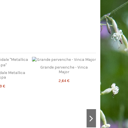
Grande pervenche - Vinca
Major
ale Metallica
spa
2,64 €
9 €