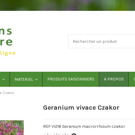
PRODUITS SAISONNIERS
A PROPOS
S
MATERIEL
e Czakor
Geranium vivace Czakor
REF VI216 Geranium macrorrhizum czakor