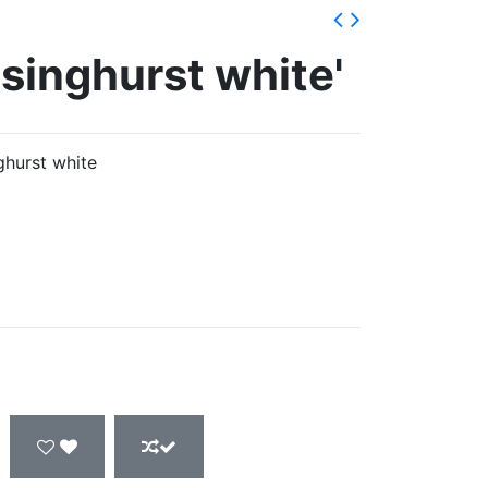
singhurst white'
ghurst white