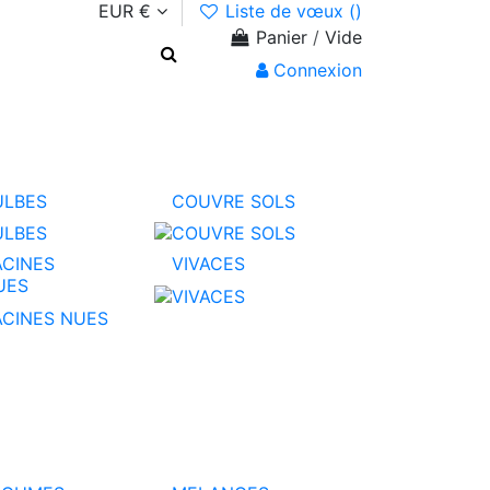
EUR €
Liste de vœux (
)
Panier
/
Vide
Connexion
ULBES
COUVRE SOLS
ACINES
VIVACES
UES