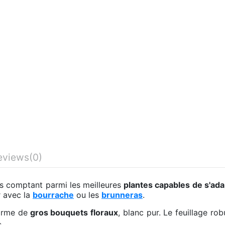
eviews
(0)
es comptant parmi les meilleures
plantes capables de s'ad
er avec la
bourrache
ou les
brunneras
.
orme de
gros bouquets floraux
, blanc pur.
Le feuillage rob
.