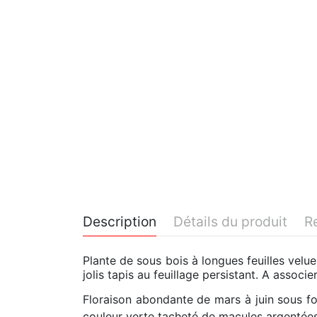
Description
Détails du produit
R
Plante de sous bois à longues feuilles velu
jolis tapis au feuillage persistant. A associ
Floraison abondante de mars à juin sous f
couleur verte tacheté de macules argentées