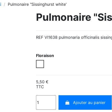
S
Pulmonaire "Sissinghurst white'
Pulmonaire "Sis
REF VI1638 pulmonaria officinalis sissin
Floraison
Blanc
5,50 €
TTC
Ajouter au panier