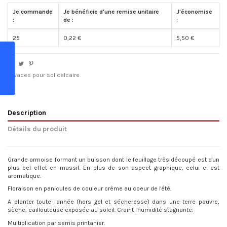
Je commande
Je bénéficie d'une remise unitaire
J'économise
:
de :
:
25
0,22 €
5,50 €
Vivaces pour sol calcaire
Description
Détails du produit
Grande armoise formant un buisson dont le feuillage très découpé est d'un
plus bel effet en massif. En plus de son aspect graphique, celui ci est
aromatique.
Floraison en panicules de couleur crème au coeur de l'été.
A planter toute l'année (hors gel et sécheresse) dans une terre pauvre,
sèche, caillouteuse exposée au soleil. Craint l'humidité stagnante.
Multiplication par semis printanier.