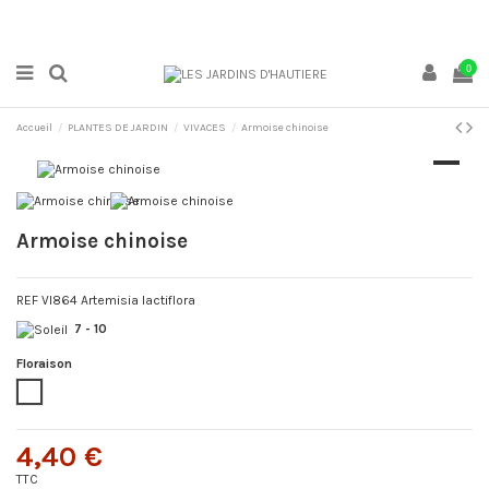
0
Accueil
PLANTES DE JARDIN
VIVACES
Armoise chinoise
Armoise chinoise
REF VI864 Artemisia lactiflora
7
- 10
Floraison
Blanc
4,40 €
TTC