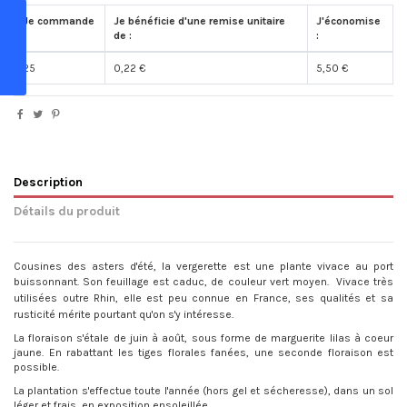
Je commande
Je bénéficie d'une remise unitaire
J'économise
:
de :
:
25
0,22 €
5,50 €
Description
Détails du produit
Cousines des asters d'été, la vergerette est une plante vivace au port
buissonnant. Son feuillage est caduc, de couleur vert moyen.
Vivace très
utilisées outre Rhin, elle est peu connue en France, ses qualités et sa
rusticité mérite pourtant qu'on s'y intéresse.
La floraison s'étale de juin à août, sous forme de marguerite lilas à coeur
jaune. En rabattant les tiges florales fanées, une seconde floraison est
possible.
La plantation s'effectue toute l'année (hors gel et sécheresse), dans un sol
léger et frais, en exposition ensoleillée.