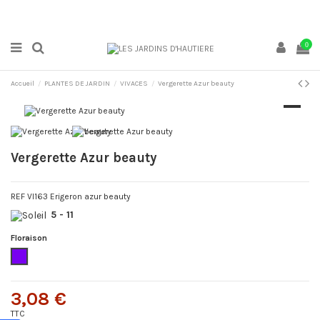
0
Accueil
PLANTES DE JARDIN
VIVACES
Vergerette Azur beauty
Vergerette Azur beauty
REF VI163 Erigeron azur beauty
5
- 11
Floraison
Violet
3,08 €
TTC