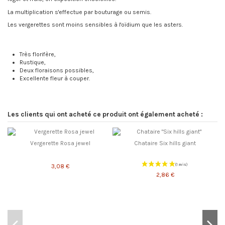
La multiplication s'effectue par bouturage ou semis.
Les vergerettes sont moins sensibles à l'oïdium que les asters.
Très florifère,
Rustique,
Deux floraisons possibles,
Excellente fleur à couper.
Les clients qui ont acheté ce produit ont également acheté :
Vergerette Rosa jewel
Chataire Six hills giant
3,08 €
2,86 €