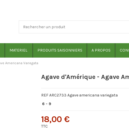
MATERIEL
PRODUITS SAISONNIERS
A PROPOS
COND
ave Americana Variegata
Agave d'Amérique - Agave A
REF ARC2733 Agave americana variegata
6 - 9
18,00 €
TTC