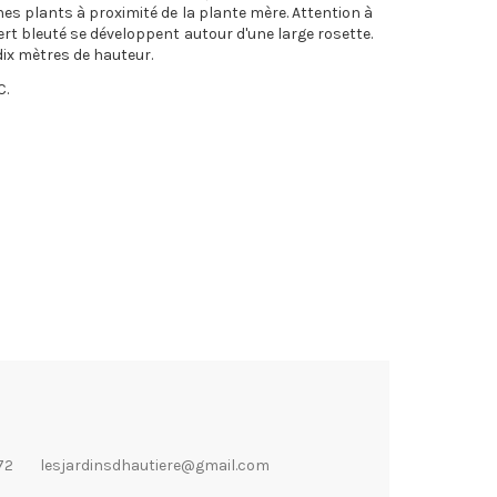
es plants à proximité de la plante mère. Attention à
rt bleuté se développent autour d'une large rosette.
 dix mètres de hauteur.
C.
72
lesjardinsdhautiere@gmail.com