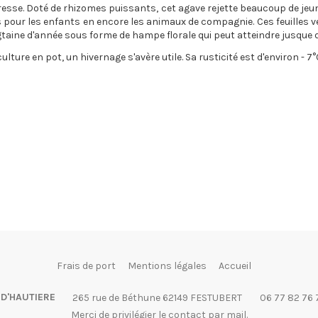
eresse. Doté de rhizomes puissants, cet agave rejette beaucoup de jeun
 pour les enfants en encore les animaux de compagnie. Ces feuilles ve
ngtaine d'année sous forme de hampe florale qui peut atteindre jusque
lture en pot, un hivernage s'avère utile. Sa rusticité est d'environ - 7°
Frais de port
Mentions légales
Accueil
 D'HAUTIERE
265 rue de Béthune 62149 FESTUBERT
06 77 82 76 
Merci de privilégier le contact par mail.