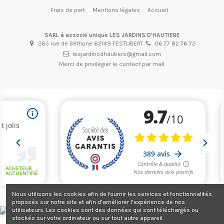
Frais de port
Mentions légales
Accueil
SARL à associé unique LES JARDINS D'HAUTIERE
265 rue de Béthune 62149 FESTUBERT
06 77 82 76 72
lesjardinsdhautiere@gmail.com
Merci de privilégier le contact par mail.
Nous utilisons les cookies afin de fournir les services et fonctionnalités
proposés sur notre site et afin d’améliorer l’expérience de nos
utilisateurs. Les cookies sont des données qui sont téléchargés ou
Marchand approuvé par la Société des Avis Garantis,
stockés sur votre ordinateur ou sur tout autre appareil.
cliquez ici pour vérifier
.