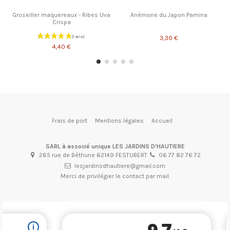
Groseiller maquereaux - Ribes Uva
Anémone du Japon Pamina
Crispa
3,30 €
4,40 €
Frais de port
Mentions légales
Accueil
SARL à associé unique LES JARDINS D'HAUTIERE
265 rue de Béthune 62149 FESTUBERT
06 77 82 76 72
lesjardinsdhautiere@gmail.com
Merci de privilégier le contact par mail.