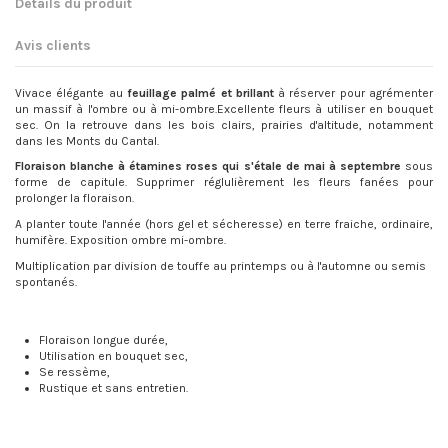
Détails du produit
Avis clients
Vivace élégante au
feuillage palmé et brillant
à réserver pour agrémenter
un massif à l'ombre ou à mi-ombre.Excellente fleurs à utiliser en bouquet
sec. On la retrouve dans les bois clairs, prairies d'altitude, notamment
dans les Monts du Cantal.
Floraison blanche à étamines roses qui s'étale de mai à septembre
sous
forme de capitule. Supprimer réglulièrement les fleurs fanées pour
prolonger la floraison.
A planter toute l'année (hors gel et sécheresse) en terre fraiche, ordinaire,
humifère. Exposition ombre mi-ombre.
Multiplication par division de touffe au printemps ou à l'automne ou semis
spontanés.
Floraison longue durée,
Utilisation en bouquet sec,
Se ressème,
Rustique et sans entretien.