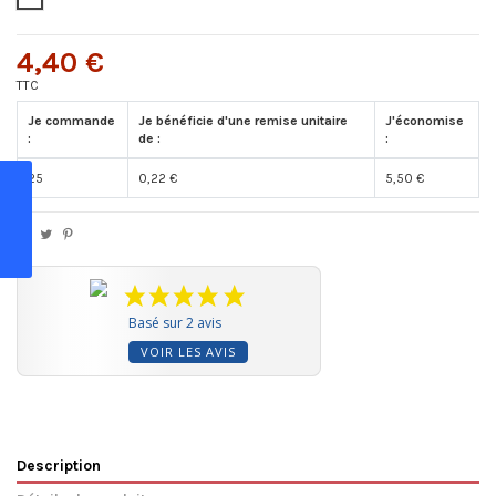
4,40 €
TTC
Je commande
Je bénéficie d'une remise unitaire
J'économise
:
de :
:
25
0,22 €
5,50 €
Basé sur 2 avis
VOIR LES AVIS
Description