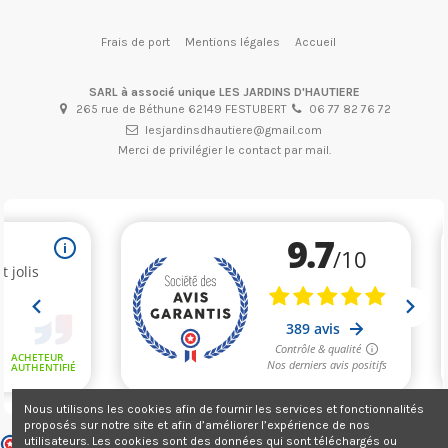
Frais de port
Mentions légales
Accueil
SARL à associé unique LES JARDINS D'HAUTIERE
265 rue de Béthune 62149 FESTUBERT
06 77 82 76 72
lesjardinsdhautiere@gmail.com
Merci de privilégier le contact par mail.
Nous utilisons les cookies afin de fournir les services et fonctionnalités
proposés sur notre site et afin d’améliorer l’expérience de nos
utilisateurs. Les cookies sont des données qui sont téléchargés ou
Marchand approuvé par la Société des Avis Garantis,
cliquez ici pour