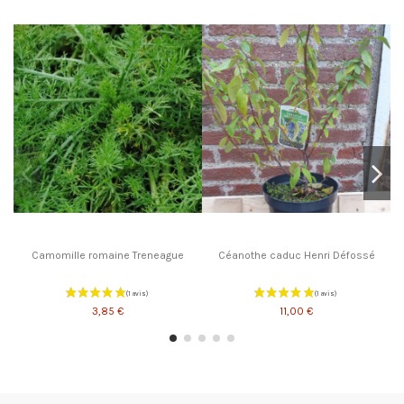
Camomille romaine Treneague
Céanothe caduc Henri Défossé
3,85 €
11,00 €