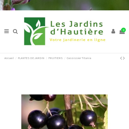
0
Accueil
PLANTES DE JARDIN
FRUITIERS
Cassissier Titania