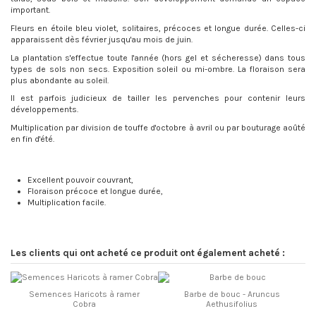
important.
Fleurs en étoile bleu violet, solitaires, précoces et longue durée. Celles-ci
apparaissent dès février jusqu'au mois de juin.
La plantation s'effectue toute l'année (hors gel et sécheresse) dans tous
types de sols non secs. Exposition soleil ou mi-ombre. La floraison sera
plus abondante au soleil.
Il est parfois judicieux de tailler les pervenches pour contenir leurs
développements.
Multiplication par division de touffe d'octobre à avril ou par bouturage aoûté
en fin d'été.
Excellent pouvoir couvrant,
Floraison précoce et longue durée,
Multiplication facile.
Les clients qui ont acheté ce produit ont également acheté :
Semences Haricots à ramer
Barbe de bouc - Aruncus
Cobra
Aethusifolius