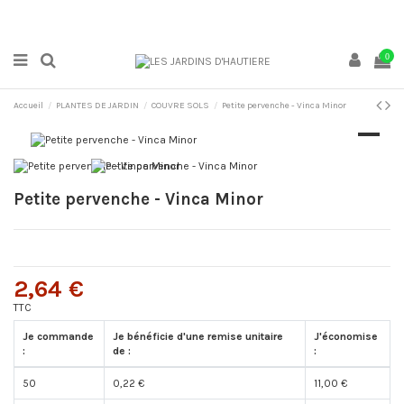
0
Accueil
PLANTES DE JARDIN
COUVRE SOLS
Petite pervenche - Vinca Minor
Petite pervenche - Vinca Minor
2,64 €
TTC
Je commande
Je bénéficie d'une remise unitaire
J'économise
:
de :
:
50
0,22 €
11,00 €