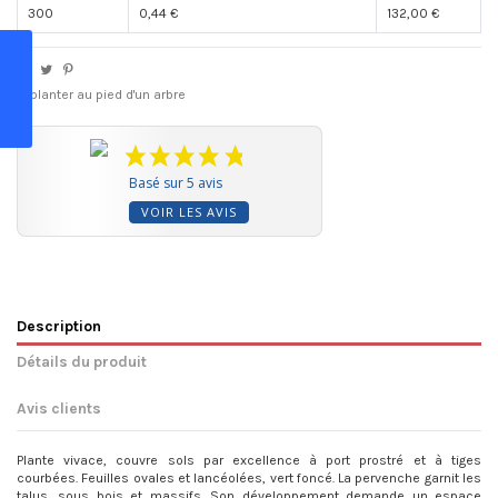
300
0,44 €
132,00 €
A planter au pied d'un arbre
Basé sur 5 avis
VOIR LES AVIS
Description
Détails du produit
Avis clients
Plante vivace, couvre sols par excellence à port prostré et à tiges
courbées. Feuilles ovales et lancéolées, vert foncé. La pervenche garnit les
talus, sous bois et massifs. Son développement demande un espace