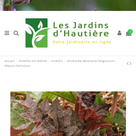
0
Accueil
PLANTES DE JARDIN
VIVACES
Rhubarbe décorative Tanguticum -
Rheum Palmatum