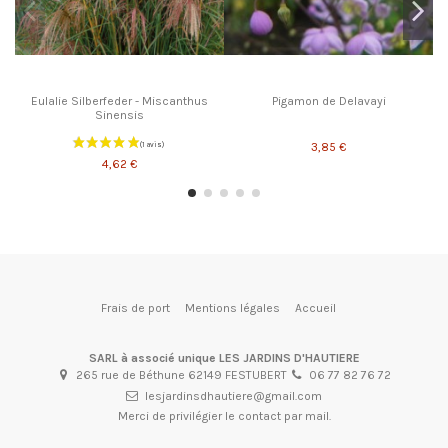
Eulalie Silberfeder - Miscanthus
Pigamon de Delavayi
Sinensis
3,85 €
4,62 €
Frais de port
Mentions légales
Accueil
SARL à associé unique LES JARDINS D'HAUTIERE
265 rue de Béthune 62149 FESTUBERT
06 77 82 76 72
lesjardinsdhautiere@gmail.com
Merci de privilégier le contact par mail.