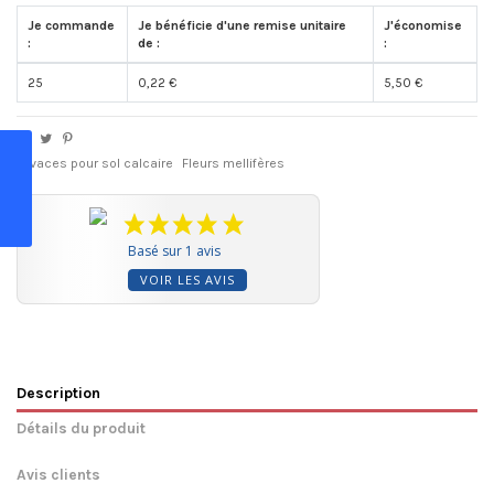
Je commande
Je bénéficie d'une remise unitaire
J'économise
:
de :
:
25
0,22 €
5,50 €
Vivaces pour sol calcaire
Fleurs mellifères
Basé sur 1 avis
VOIR LES AVIS
Description
Détails du produit
Avis clients