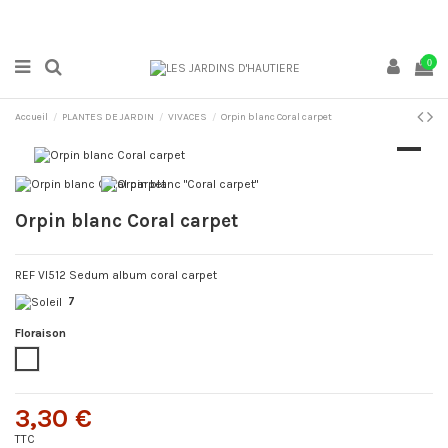
0
Accueil
PLANTES DE JARDIN
VIVACES
Orpin blanc Coral carpet
Orpin blanc Coral carpet
REF VI512 Sedum album coral carpet
7
Floraison
Blanc
3,30 €
TTC