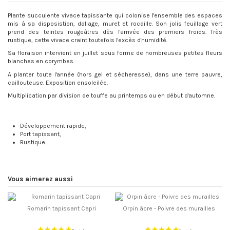
Plante succulente vivace tapissante qui colonise l'ensemble des espaces
mis à sa disposistion, dallage, muret et rocaille. Son jolis feuillage vert
prend des teintes rougeâtres dès l'arrivée des premiers froids. Très
rustique, cette vivace craint toutefois l'excès d'humidité.
Sa floraison intervient en juillet sous forme de nombreuses petites fleurs
blanches en corymbes.
A planter toute l'année (hors gel et sécheresse), dans une terre pauvre,
caillouteuse. Exposition ensoleilée.
Multiplication par division de touffe au printemps ou en début d'automne.
Développement rapide,
Port tapissant,
Rustique.
Vous aimerez aussi
Romarin tapissant Capri
Orpin âcre - Poivre des murailles