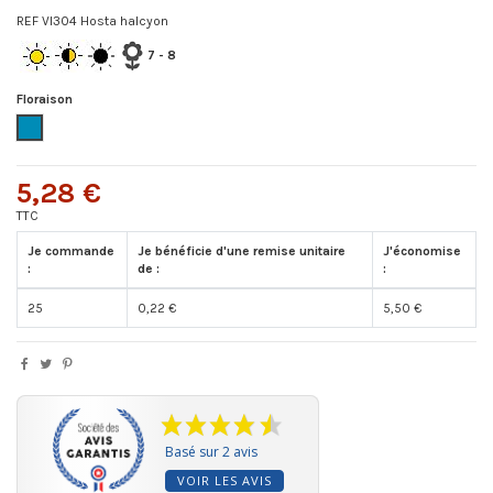
REF VI304 Hosta halcyon
7
- 8
Floraison
Bleu
5,28 €
TTC
Je commande
Je bénéficie d'une remise unitaire
J'économise
:
de :
:
25
0,22 €
5,50 €
Basé sur 2 avis
VOIR LES AVIS