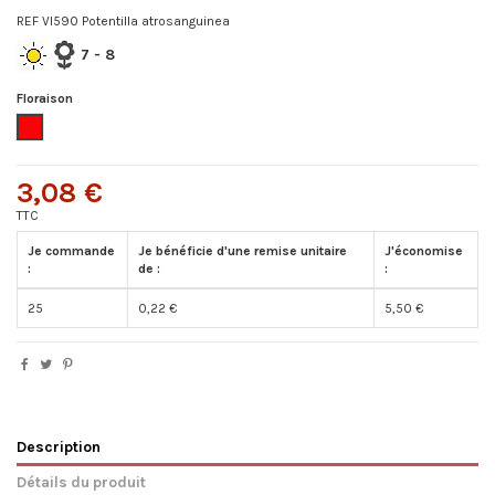
REF VI590 Potentilla atrosanguinea
7 - 8
Floraison
Rouge
3,08 €
TTC
Je commande
Je bénéficie d'une remise unitaire
J'économise
:
de :
:
25
0,22 €
5,50 €
Description
Détails du produit