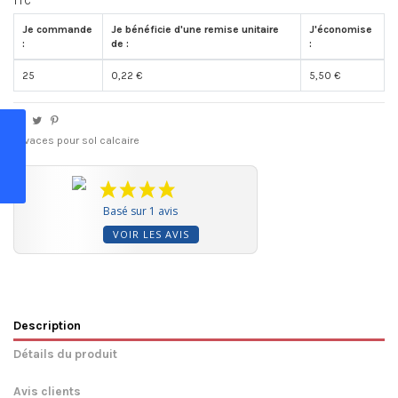
TTC
Je commande
Je bénéficie d'une remise unitaire
J'économise
:
de :
:
25
0,22 €
5,50 €
Vivaces pour sol calcaire
Basé sur 1 avis
VOIR LES AVIS
Description
Détails du produit
Avis clients