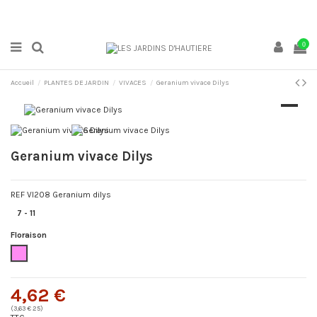
0
Accueil
PLANTES DE JARDIN
VIVACES
Geranium vivace Dilys
Geranium vivace Dilys
REF VI208 Geranium dilys
7 - 11
Floraison
Rose
4,62 €
(3,63 € 25)