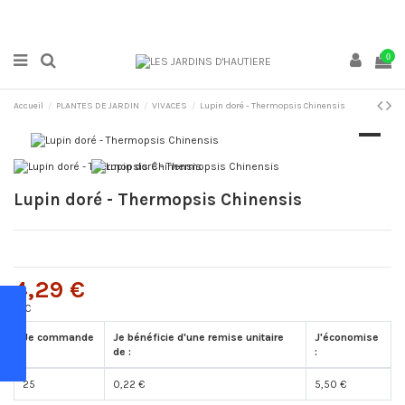
0
Accueil
PLANTES DE JARDIN
VIVACES
Lupin doré - Thermopsis Chinensis
Lupin doré - Thermopsis Chinensis
4,29 €
TTC
Je commande
Je bénéficie d'une remise unitaire
J'économise
:
de :
:
25
0,22 €
5,50 €