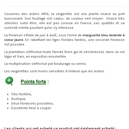
Cousines des asters d'été, la vergerette est une plante vivace au port
buissonant. Son feuillage est caduc, de couleur vert moyen.
Vivace très
utilisées outre Rhin, elle est peu connue en France, ses qualités et sa
rusticité mérite pourtant qu'on s'y interesse.
La floraison s'étale de juin à août, sous forme de
marguerite bleu lavande à
coeur jaune
. En rabattant les tiges florales fanées, une seconde floraison
est possible.
La plantation s'effectue toute l'année (hors gel et sécheresse), dans un sol
léger et frais, en exposition ensoleillée.
La multiplication s'effectue par bouturage ou semis.
Les vergerettes sont moins sensibles à l'oïdium que les asters.
Très florifère,
Rustique,
Deux floraisons possibles,
Excellente fleur à couper.
Les clients qui ont acheté ce produit ont également acheté :