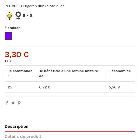
REF VI1551 Erigeron dunkelste aller
6
- 8
Floraison
Violet
3,30 €
TTC
Je commande
Je bénéficie d'une remise unitaire
J'économise
:
de :
:
25
0,22 €
5,50 €
Description
Détails du produit