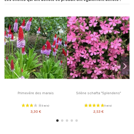
Primevère des marais
Silène schafta "Splendens"
3,30 €
2,53 €