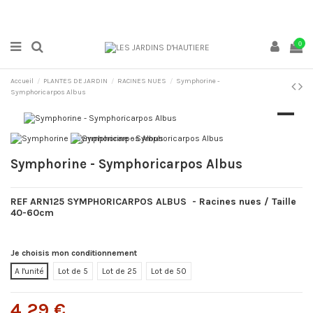
0
Accueil
PLANTES DE JARDIN
RACINES NUES
Symphorine -
Symphoricarpos Albus
Symphorine - Symphoricarpos Albus
REF ARN125 SYMPHORICARPOS ALBUS -
Racine
s
nues / Taille
40-60cm
Je choisis mon conditionnement
A l'unité
Lot de 5
Lot de 25
Lot de 50
4,29 €