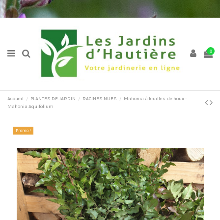
0
Accueil
PLANTES DE JARDIN
RACINES NUES
Mahonia à feuilles de houx -
Mahonia Aquifolium
Promo !