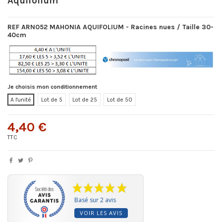
Aquifolium
REF ARN052 MAHONIA AQUIFOLIUM -
Racine
s
nues / Taille 30-
40cm
Je choisis mon conditionnement
A l'unité
Lot de 5
Lot de 25
Lot de 50
4,40 €
TTC
Basé sur 2 avis
VOIR LES AVIS