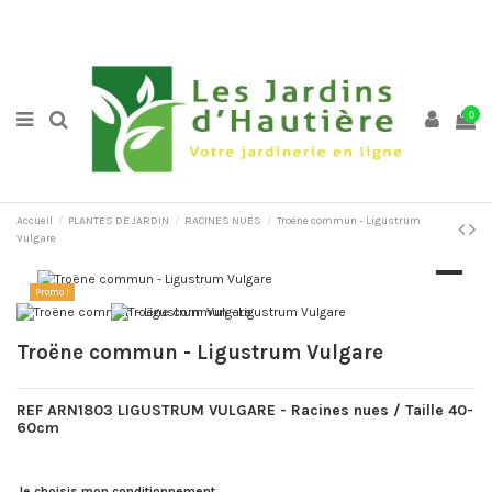
0
Accueil
PLANTES DE JARDIN
RACINES NUES
Troëne commun - Ligustrum
Vulgare
Promo !
Troëne commun - Ligustrum Vulgare
REF ARN1803 LIGUSTRUM VULGARE -
Racine
s
nues / Taille 40-
60cm
Je choisis mon conditionnement