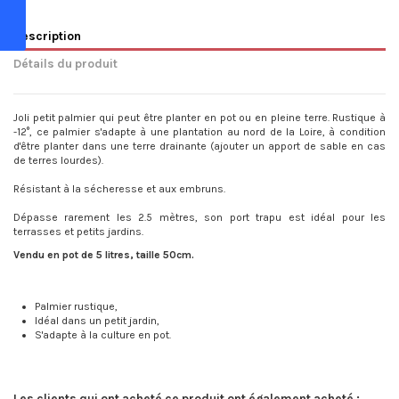
Description
Détails du produit
Joli petit palmier qui peut être planter en pot ou en pleine terre. Rustique à
-12°, ce palmier s'adapte à une plantation au nord de la Loire, à condition
d'être planter dans une terre drainante (ajouter un apport de sable en cas
de terres lourdes).
Résistant à la sécheresse et aux embruns.
Dépasse rarement les 2.5 mètres, son port trapu est idéal pour les
terrasses et petits jardins.
Vendu en pot de 5 litres, taille 50cm.
Palmier rustique,
Idéal dans un petit jardin,
S'adapte à la culture en pot.
Les clients qui ont acheté ce produit ont également acheté :