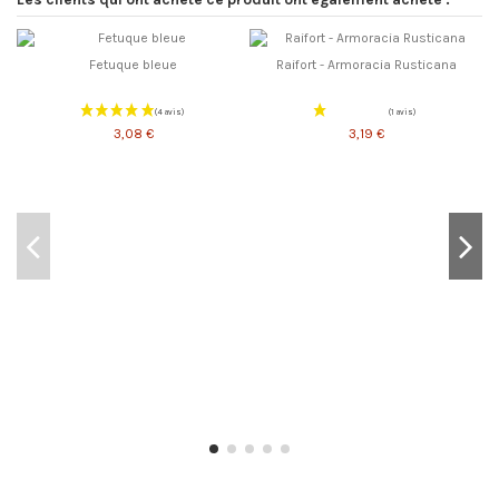
Fetuque bleue
Raifort - Armoracia Rusticana
3,08 €
3,19 €