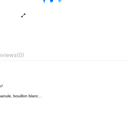
eviews
(0)
m²
nule, bouillon blanc...