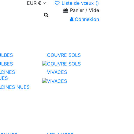
EUR €
Liste de vœux (
)
Panier
/
Vide
Connexion
ULBES
COUVRE SOLS
ACINES
VIVACES
UES