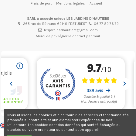
Frais de port
Mentions légales
Accueil
SARL à associé unique LES JARDINS D'HAUTIERE
265 rue de Béthune 62149 FESTUBERT
06 77 82 76 72
lesjardinsdhautiere@gmail.com
Merci de privilégier le contact par mail.
Nous utilisons les cookies afin de fournir les services et fonctionnalités
proposés sur notre site et afin d’améliorer l’expérience de nos
Marchand approuvé par la Société des Avis Garantis,
cliquez ici pour
utilisateurs. Les cookies sont des données qui sont téléchargés ou
vérifier
.
stockés sur votre ordinateur ou sur tout autre appareil.