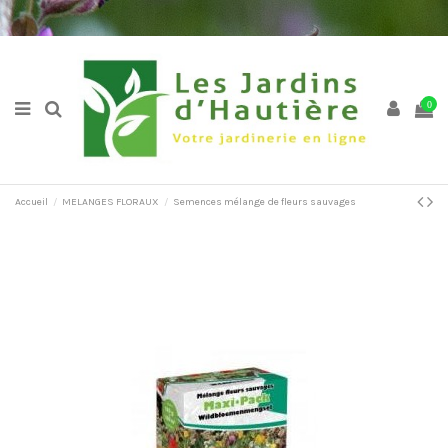
0
Accueil
MELANGES FLORAUX
Semences mélange de fleurs sauvages