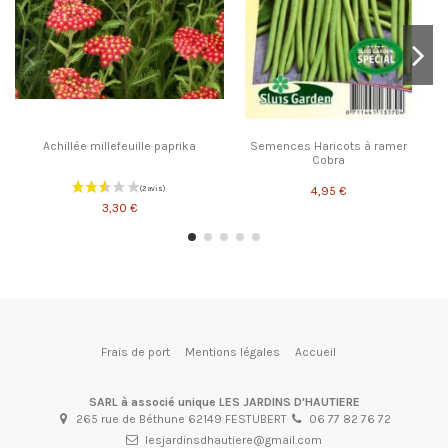
Achillée millefeuille paprika
Semences Haricots à ramer
Cobra
4,95 €
3,30 €
Frais de port
Mentions légales
Accueil
SARL à associé unique LES JARDINS D'HAUTIERE
265 rue de Béthune 62149 FESTUBERT
06 77 82 76 72
lesjardinsdhautiere@gmail.com