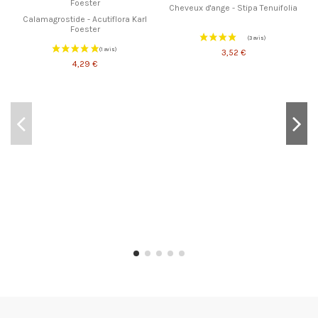
Cheveux d'ange - Stipa Tenuifolia
Calamagrostide - Acutiflora Karl
Foester
3,52 €
4,29 €