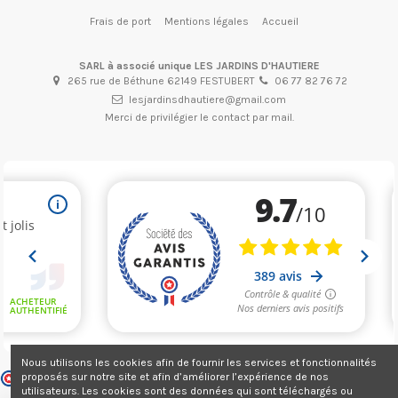
Frais de port
Mentions légales
Accueil
SARL à associé unique LES JARDINS D'HAUTIERE
265 rue de Béthune 62149 FESTUBERT
06 77 82 76 72
lesjardinsdhautiere@gmail.com
Merci de privilégier le contact par mail.
(2 avis)
Nous utilisons les cookies afin de fournir les services et fonctionnalités
Marchand approuvé par la Société des Avis Garantis,
cliquez ici pour
proposés sur notre site et afin d’améliorer l’expérience de nos
vérifier
.
utilisateurs. Les cookies sont des données qui sont téléchargés ou