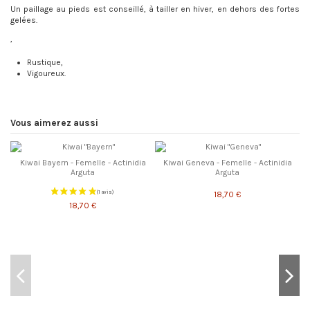
Un paillage au pieds est conseillé, à tailler en hiver, en dehors des fortes
gelées.
,
Rustique,
Vigoureux.
Vous aimerez aussi
Kiwai Bayern - Femelle - Actinidia
Kiwai Geneva - Femelle - Actinidia
Arguta
Arguta
18,70 €
18,70 €