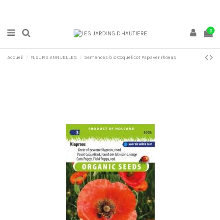
0
Accueil
FLEURS ANNUELLES
Semences bio Coquelicot Papaver rhoeas