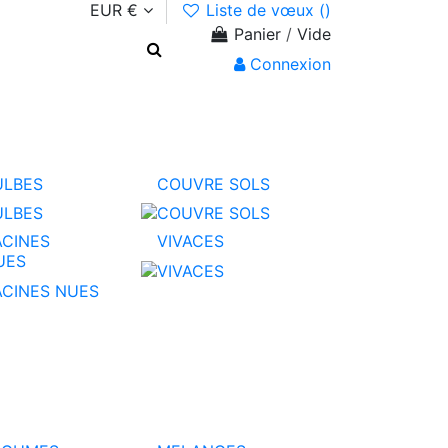
EUR €
Liste de vœux (
)
Panier
/
Vide
Connexion
ULBES
COUVRE SOLS
ACINES
VIVACES
UES