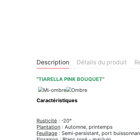
Description
Détails du produit
R
"TIARELLA PINK BOUQUET"
Caractéristiques
Rusticité
: -20°
Plantation
: Automne, printemps
Feuillage
: Semi-persistant, port buissonnan
Floraison
: Blanc rosé - mai/juin