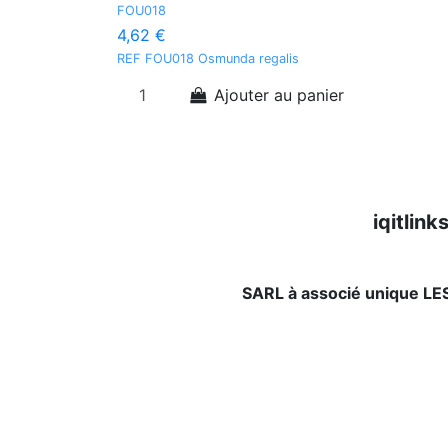
FOU018
4,62 €
REF FOU018 Osmunda regalis
Ajouter au panier
iqitlin
SARL à associé unique L