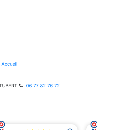
CS022
4,29 €
Aj
Accueil
STUBERT
06 77 82 76 72