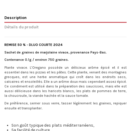
Description
Détails du produit
REMISE 50 % - DLUO COURTE 2024
Sachet de graines de marjolaine vivace, provenance Pays-Bas.
Contenance 0.1g / environ 750 graines.
Plante vivace. L’Oregano possède un délicieux arôme épicé et il est
essentiel dans les pizzas et les pâtes. Cette plante, venant des montagnes
grecques, est une herbe aromatique qui croît dans les endroits secs,
calcaires et ensoleillés. Elle a un arôme doux mais cependant assez épicé.
Ce condiment est utilisé dans la préparation des saucisses, mais elle est
aussi délicieuse dans les haricots blancs, les plats de pommes de terre,
la choucroute, la viande hachée et la sauce tomate.
De préférence, semer sous verre, tasser légèrement les graines, repiquer
.
ensuite et transplanter
Son goût typique des plats méditerranéens,
Sa facilité de culture