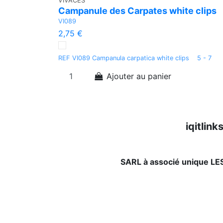
VIVACES
Campanule des Carpates white clips
VI089
2,75 €
REF VI089 Campanula carpatica white clips 5 - 7
Ajouter au panier
iqitlin
SARL à associé unique L