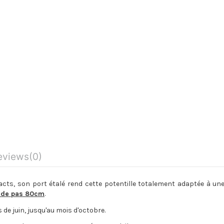
eviews
(0)
cts, son port étalé rend cette potentille totalement adaptée à un
cède pas 80cm
.
de juin, jusqu'au mois d'octobre.