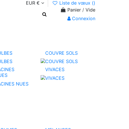
EUR €
Liste de vœux (
)
Panier
/
Vide
Connexion
ULBES
COUVRE SOLS
ACINES
VIVACES
UES